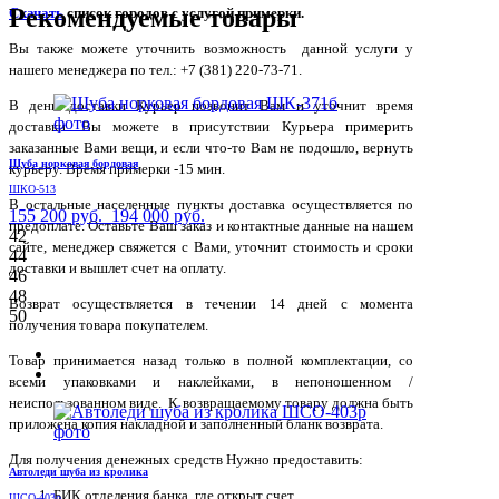
Рекомендуемые товары
Скачать
список городов с услугой примерки.
Вы также можете уточнить возможность данной услуги у
нашего менеджера по тел.: +7 (381) 220-73-71.
В день доставки Курьер позвонит Вам и уточнит время
доставки. Вы можете в присутствии Курьера примерить
заказанные Вами вещи, и если что-то Вам не подошло, вернуть
Шуба норковая бордовая
курьеру. Время примерки -15 мин.
ШКО-513
В остальные населенные пункты доставка осуществляется по
155 200 руб.
194 000 руб.
предоплате. Оставьте Ваш заказ и контактные данные на нашем
42
сайте, менеджер свяжется с Вами, уточнит стоимость и сроки
44
доставки и вышлет счет на оплату.
46
48
Возврат осуществляется в течении 14 дней с момента
50
получения товара покупателем.
Товар принимается назад только в полной комплектации, со
всеми упаковками и наклейками, в непоношенном /
неиспользованном виде. К возвращаемому товару должна быть
приложена копия накладной и заполненный бланк возврата.
Для получения денежных средств Нужно предоставить:
Автоледи шуба из кролика
БИК отделения банка, где открыт счет
ШСО-403р