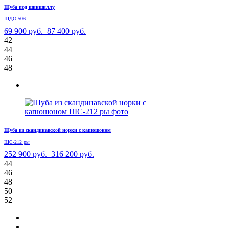
Шуба под шиншиллу
ШДО-506
69 900 руб.
87 400 руб.
42
44
46
48
Шуба из скандинавской норки с капюшоном
ШС-212 ры
252 900 руб.
316 200 руб.
44
46
48
50
52