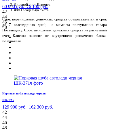
Лицевой счет Клиента
60 900 руб.
76 100 руб.
ФИО владельца счета
42
44
Срок перечисления денежных средств осуществляется в срок
46
до 7 календарных дней, с момента поступления товара
48
Поставщику. Срок зачисления денежных средств на расчетный
счет Клиента зависит от внутреннего регламента банка-
получателя.
Норковая шуба автоледи черная
ШК-371ч
129 900 руб.
162 300 руб.
42
44
46
48