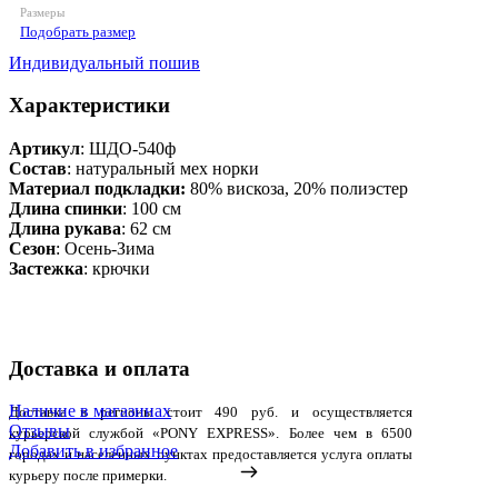
Размеры
Подобрать размер
Индивидуальный пошив
Характеристики
Артикул
: ШДО-540ф
Состав
:
натуральный мех норки
Материал подкладки:
80% вискоза, 20% полиэстер
Длина спинки
: 100 см
Длина рукава
: 62 см
Сезон
: Осень-Зима
Застежка
: крючки
Доставка и оплата
Наличие в магазинах
Доставка в регионы стоит 490 руб. и осуществляется
Отзывы
курьерской службой «PONY EXPRESS». Более чем в 6500
Добавить в избранное
городах и населенных пунктах предоставляется услуга оплаты
курьеру после примерки.