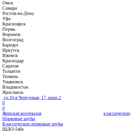
Омск
Самара
Ростов-на-Дону
Уфа
Красноярск
Пермь
Воронеж
Волгоград
Барнаул
Иркутск
Ижевск
Краснодар
Саратов
Тольятти
Тюмень
Ульяновск
Владивосток
Ярославль
ул.10-я Чередовая, 17, корп.2
0
0
Женская коллекция
классические
Норковые шубы
Классические норковые шубы
ШДО-540с