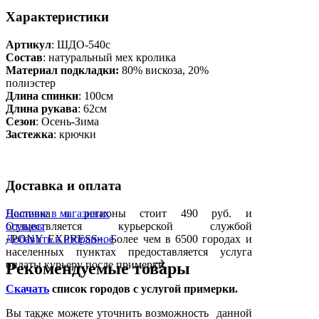
Характеристики
Артикул
: ШДО-540с
Состав
:
натуральный мех кролика
Материал подкладки:
80% вискоза, 20%
полиэстер
Длина спинки
: 100см
Длина рукава
: 62см
Сезон
: Осень-Зима
Застежка
: крючки
Доставка и оплата
Доставка в регионы стоит 490 руб. и
Наличие в магазинах
осуществляется курьерской службой
Отзывы
«PONY EXPRESS». Более чем в 6500 городах и
Добавить в избранное
населенных пунктах предоставляется услуга
оплаты курьеру после примерки.
Рекомендуемые товары
Скачать
список городов с услугой примерки.
Вы также можете уточнить возможность данной