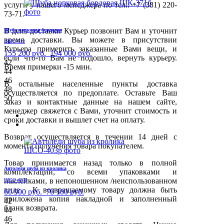
услуги у нашего менеджера по тел.: +7 (381) 220-
73-71.
В день доставки Курьер позвонит Вам и уточнит
Шуба норковая бордовая
время доставки. Вы можете в присутствии
ШКО-513
Курьера примерить заказанные Вами вещи, и
155 200 руб.
194 000 руб.
если что-то Вам не подошло, вернуть курьеру.
42
Время примерки -15 мин.
44
46
В остальные населенные пункты доставка
48
осуществляется по предоплате. Оставьте Ваш
50
заказ и контактные данные на нашем сайте,
менеджер свяжется с Вами, уточнит стоимость и
сроки доставки и вышлет счет на оплату.
Возврат осуществляется в течении 14 дней с
момента получения товара покупателем.
Товар принимается назад только в полной
Автоледи шуба из кролика
комплектации, со всеми упаковками и
наклейками, в непоношенном /неиспользованном
ШСО-403р
виде. К возвращаемому товару должна быть
60 900 руб.
76 100 руб.
приложена копия накладной и заполненный
42
бланк возврата.
44
46