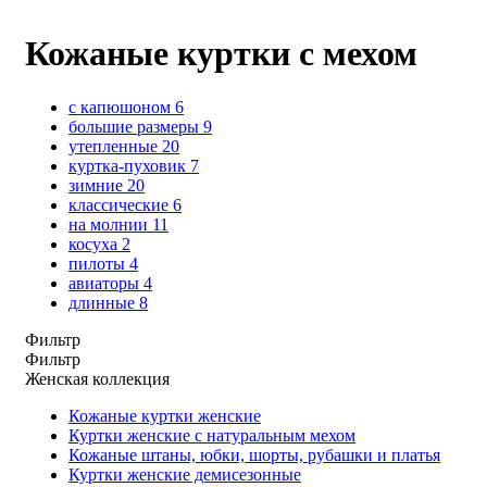
Кожаные куртки с мехом
с капюшоном
6
большие размеры
9
утепленные
20
куртка-пуховик
7
зимние
20
классические
6
на молнии
11
косуха
2
пилоты
4
авиаторы
4
длинные
8
Фильтр
Фильтр
Женская коллекция
Кожаные куртки женские
Куртки женские с натуральным мехом
Кожаные штаны, юбки, шорты, рубашки и платья
Куртки женские демисезонные