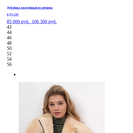
Дублёнка молодёжная из овчины
КДО-180
85 000 руб.
106 300 руб.
42
44
46
48
50
52
54
56