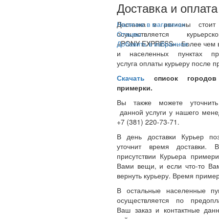
Доставка и оплата
Доставка в регионы стои
Наличие в магазинах
осуществляется курьерс
Отзывы
«PONY EXPRESS». Более чем в
Добавить в избранное
и населенных пунктах пре
услуга оплаты курьеру после п
Скачать
список городов
примерки.
Вы также можете уточнить
данной услуги у нашего менед
+7 (381) 220-73-71.
В день доставки Курьер по
уточнит время доставки.
присутствии Курьера примери
Вами вещи, и если что-то Ва
вернуть курьеру. Время пример
В остальные населенные пу
осуществляется по предопл
Ваш заказ и контактные да