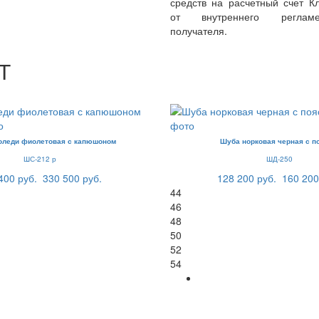
средств на расчетный счет Кл
от внутреннего реглам
получателя.
Т
оледи фиолетовая с капюшоном
Шуба норковая черная с п
ШС-212 р
ШД-250
400 руб.
330 500 руб.
128 200 руб.
160 200
44
46
48
50
52
54