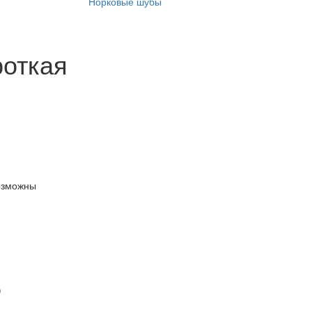
Норковые шубы
роткая
озможны
)