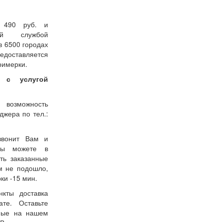
т 490 руб. и
кой службой
 6500 городах
доставляется
римерки.
 с услугой
 возможность
жера по тел.:
звонит Вам и
 Вы можете в
ть заказанные
м не подошло,
ки -15 мин.
нкты доставка
ате. Оставьте
нные на нашем