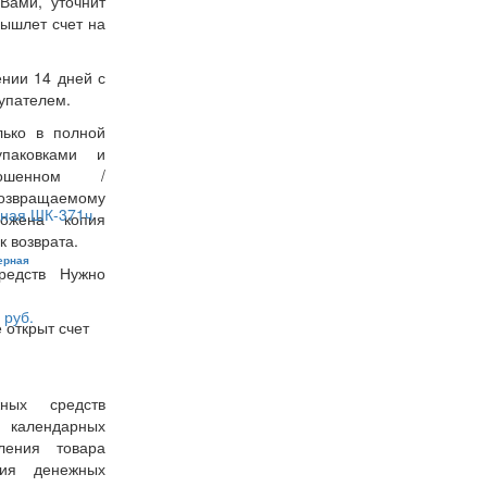
Вами, уточнит
вышлет счет на
ении 14 дней с
упателем.
лько в полной
упаковками и
ошенном /
возвращаемому
ожена копия
к возврата.
ерная
редств Нужно
 руб.
 открыт счет
ных средств
7 календарных
ения товара
ния денежных