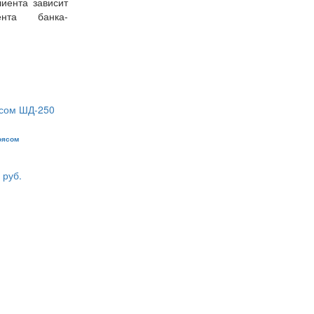
иента зависит
ента банка-
оясом
 руб.