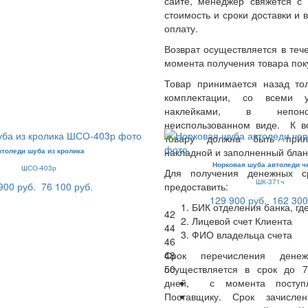
сайте, менеджер свяжется с 
стоимость и сроки доставки и 
оплату.
Возврат осуществляется в теч
момента получения товара пок
Товар принимается назад то
комплектации, со всеми 
наклейками, в непон
неиспользованном виде. К 
товару должна быть прил
накладной и заполненный блан
втоледи шуба из кролика
Норковая шуба автоледи ч
ШСО-403р
Для получения денежных с
ШК-371ч
900 руб.
76 100 руб.
предоставить:
129 900 руб.
162 300
БИК отделения банка, где
42
Лицевой счет Клиента
44
ФИО владельца счета
46
48
Срок перечисления денеж
50
осуществляется в срок до 
дней, с момента поступл
Поставщику. Срок зачисле